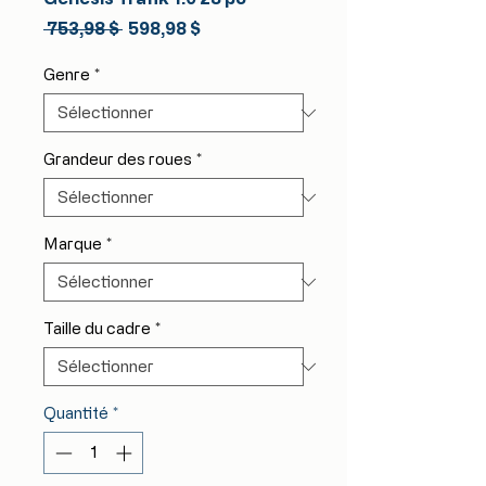
Prix
Prix
 753,98 $ 
598,98 $
original
promotionnel
Genre
*
Grandeur des roues
*
Marque
*
Taille du cadre
*
Quantité
*