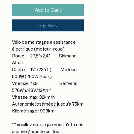
Add to Cart
Buy Now
Vélo de montagne à assistance
électrique (moteur-roue)
Roue: 27,5"x2,4" Shimano
Altus
Cadre: 17"x23"(L) Moteur:
500W (750W Peak)
Vitesse: 1x8 Batterie:
576Wh/48V/12Ah**
Vitesse max: 32km/h
Autonomie(estimée): jusqu'à 75km
Kilométrage : 938km
***Veuillez noter que nous n'offrons
aucune garantie sur les