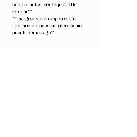
composantes électriques et le
moteur***
**Chargeur vendu séparément,
Clés non-incluses, non nécessaire
pour le démarrage**
7687 Centrale street, Montreal, QC H8P
1L7, Canada