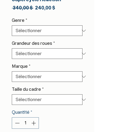
Prix
Prix
 340,00 $ 
240,00 $
original
promotionnel
Genre
*
Grandeur des roues
*
Marque
*
Taille du cadre
*
Quantité
*