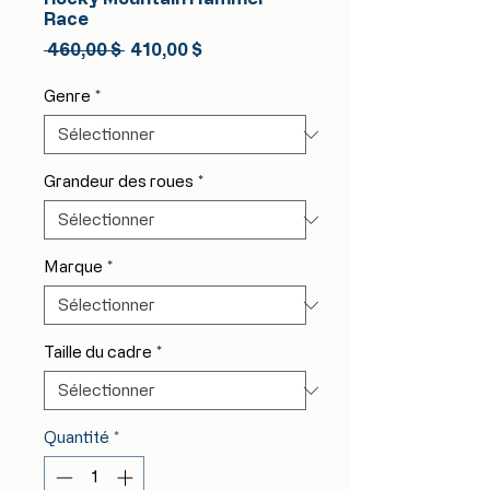
Race
Prix
Prix
 460,00 $ 
410,00 $
original
promotionnel
Genre
*
Grandeur des roues
*
Marque
*
Taille du cadre
*
Quantité
*