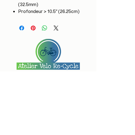
(32.5mm)
Profondeur > 10.5″ (26.25cm)
7687 Rue Centrale, Montréal, QC H8P
1L7, Canada
Nous sommes situé au sous-sol de
l'optométrie, il faut passer par la ruelle
via la 6e ou la 7e avenue.