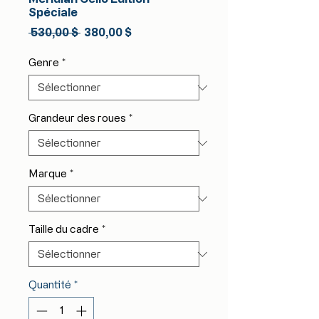
Spéciale
Prix
Prix
 530,00 $ 
380,00 $
original
promotionnel
Genre
*
Grandeur des roues
*
Marque
*
Taille du cadre
*
Quantité
*